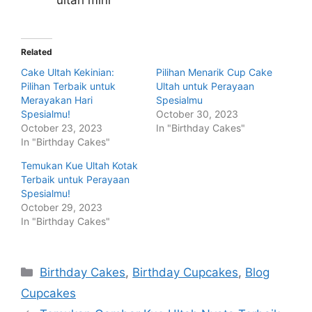
Related
Cake Ultah Kekinian:
Pilihan Menarik Cup Cake
Pilihan Terbaik untuk
Ultah untuk Perayaan
Merayakan Hari
Spesialmu
Spesialmu!
October 30, 2023
October 23, 2023
In "Birthday Cakes"
In "Birthday Cakes"
Temukan Kue Ultah Kotak
Terbaik untuk Perayaan
Spesialmu!
October 29, 2023
In "Birthday Cakes"
Categories
Birthday Cakes
,
Birthday Cupcakes
,
Blog
Cupcakes