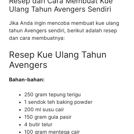
Resep dan Cara Membuat Kue
Ulang Tahun Avengers Sendiri
Jika Anda ingin mencoba membuat kue ulang
tahun Avengers sendiri, berikut adalah resep
dan cara membuatnya:
Resep Kue Ulang Tahun
Avengers
Bahan-bahan:
250 gram tepung terigu
1 sendok teh baking powder
200 ml susu cair
150 gram gula pasir
4 butir telur
100 gram mentega cair