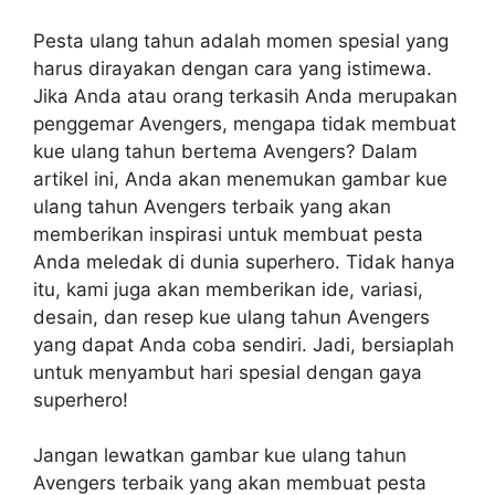
Pesta ulang tahun adalah momen spesial yang
harus dirayakan dengan cara yang istimewa.
Jika Anda atau orang terkasih Anda merupakan
penggemar Avengers, mengapa tidak membuat
kue ulang tahun bertema Avengers? Dalam
artikel ini, Anda akan menemukan gambar kue
ulang tahun Avengers terbaik yang akan
memberikan inspirasi untuk membuat pesta
Anda meledak di dunia superhero. Tidak hanya
itu, kami juga akan memberikan ide, variasi,
desain, dan resep kue ulang tahun Avengers
yang dapat Anda coba sendiri. Jadi, bersiaplah
untuk menyambut hari spesial dengan gaya
superhero!
Jangan lewatkan gambar kue ulang tahun
Avengers terbaik yang akan membuat pesta