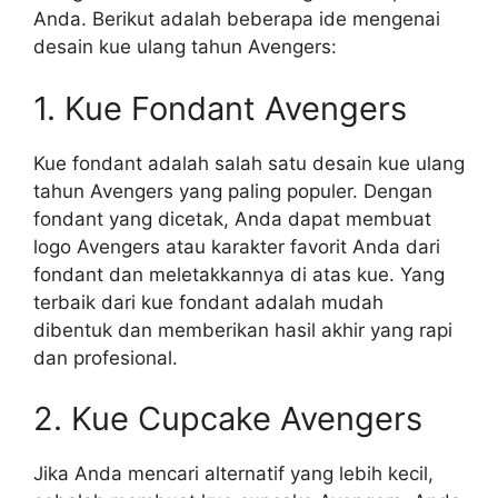
Anda. Berikut adalah beberapa ide mengenai
desain kue ulang tahun Avengers:
1. Kue Fondant Avengers
Kue fondant adalah salah satu desain kue ulang
tahun Avengers yang paling populer. Dengan
fondant yang dicetak, Anda dapat membuat
logo Avengers atau karakter favorit Anda dari
fondant dan meletakkannya di atas kue. Yang
terbaik dari kue fondant adalah mudah
dibentuk dan memberikan hasil akhir yang rapi
dan profesional.
2. Kue Cupcake Avengers
Jika Anda mencari alternatif yang lebih kecil,