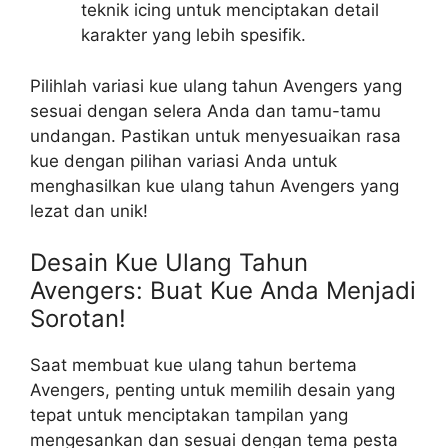
teknik icing untuk menciptakan detail
karakter yang lebih spesifik.
Pilihlah variasi kue ulang tahun Avengers yang
sesuai dengan selera Anda dan tamu-tamu
undangan. Pastikan untuk menyesuaikan rasa
kue dengan pilihan variasi Anda untuk
menghasilkan kue ulang tahun Avengers yang
lezat dan unik!
Desain Kue Ulang Tahun
Avengers: Buat Kue Anda Menjadi
Sorotan!
Saat membuat kue ulang tahun bertema
Avengers, penting untuk memilih desain yang
tepat untuk menciptakan tampilan yang
mengesankan dan sesuai dengan tema pesta