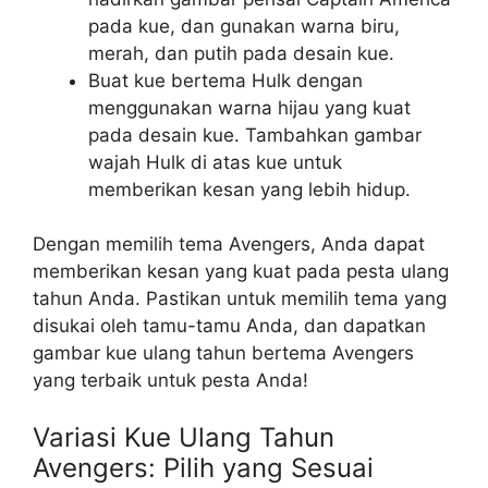
pada kue, dan gunakan warna biru,
merah, dan putih pada desain kue.
Buat kue bertema Hulk dengan
menggunakan warna hijau yang kuat
pada desain kue. Tambahkan gambar
wajah Hulk di atas kue untuk
memberikan kesan yang lebih hidup.
Dengan memilih tema Avengers, Anda dapat
memberikan kesan yang kuat pada pesta ulang
tahun Anda. Pastikan untuk memilih tema yang
disukai oleh tamu-tamu Anda, dan dapatkan
gambar kue ulang tahun bertema Avengers
yang terbaik untuk pesta Anda!
Variasi Kue Ulang Tahun
Avengers: Pilih yang Sesuai