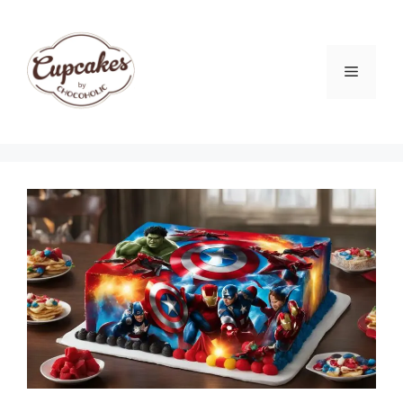
Skip
to
content
Menu