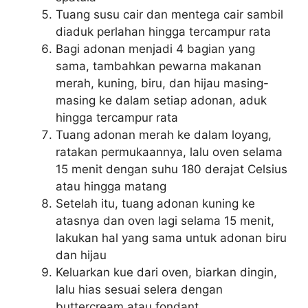
Tuang susu cair dan mentega cair sambil
diaduk perlahan hingga tercampur rata
Bagi adonan menjadi 4 bagian yang
sama, tambahkan pewarna makanan
merah, kuning, biru, dan hijau masing-
masing ke dalam setiap adonan, aduk
hingga tercampur rata
Tuang adonan merah ke dalam loyang,
ratakan permukaannya, lalu oven selama
15 menit dengan suhu 180 derajat Celsius
atau hingga matang
Setelah itu, tuang adonan kuning ke
atasnya dan oven lagi selama 15 menit,
lakukan hal yang sama untuk adonan biru
dan hijau
Keluarkan kue dari oven, biarkan dingin,
lalu hias sesuai selera dengan
buttercream atau fondant