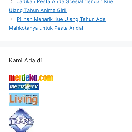
Jadikan Pesta Anda Spesial dengan Kue
Ulang Tahun Anime Girl!
Pilihan Menarik Kue Ulang Tahun Ada
Mahkotanya untuk Pesta Anda!
Kami Ada di