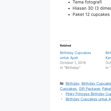
Tema fotografi
Hiasan 3D (3 dimen
Paket 12 cupcakes
Related
Birthday Cupcakes
Bi
untuk Ayah
Kar
October 1, 2016
Oct
In "Birthday"
In 
Categories
Birthday
,
Birthday Cupcak
Cupcakes
,
Gift Package
,
Pake
Pinky Princess Birthday C
Birthday Cupcakes untuk 