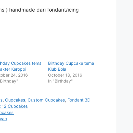
si) handmade dari fondant/icing
rthday Cupcakes tema
Birthday Cupcake tema
akter Keroppi
Klub Bola
ober 24, 2016
October 18, 2016
"Birthday"
In "Birthday"
es
,
Cupcakes
,
Custom Cupcakes
,
Fondant 3D
t 12 Cupcakes
upcakes
Ayah