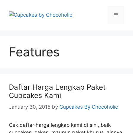
Skip
to
Menu
content
Features
Daftar Harga Lengkap Paket
Cupcakes Kami
January 30, 2015
by
Cupcakes By Chocoholic
Cek daftar harga lengkap kami di sini, baik
cupcakes, cakes, maupun paket khusus lainnya.