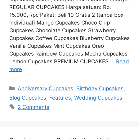
REGULAR CUPCAKES Harga satuan: Rp.
15.000,-/pc Paket: Beli 10 Gratis 2 (tanpa box
individual) Mango Cupcakes Choco Chip
Cupcakes Chocolate Cupcakes Strawberry
Cupcakes Coffee Cupcakes Blueberry Cupcakes
Vanilla Cupcakes Mint Cupcakes Oreo
Cupcakes Rainbow Cupcakes Mocha Cupcakes
Lemon Cupcakes PREMIUM CUPCAKES …
Read
more
Categories
Anniversary Cupcakes
,
Birthday Cupcakes
,
Blog Cupcakes
,
Features
,
Wedding Cupcakes
2 Comments