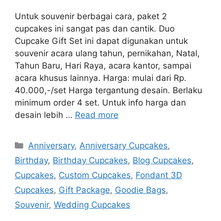
Untuk souvenir berbagai cara, paket 2
cupcakes ini sangat pas dan cantik. Duo
Cupcake Gift Set ini dapat digunakan untuk
souvenir acara ulang tahun, pernikahan, Natal,
Tahun Baru, Hari Raya, acara kantor, sampai
acara khusus lainnya. Harga: mulai dari Rp.
40.000,-/set Harga tergantung desain. Berlaku
minimum order 4 set. Untuk info harga dan
desain lebih …
Read more
Categories
Anniversary
,
Anniversary Cupcakes
,
Birthday
,
Birthday Cupcakes
,
Blog Cupcakes
,
Cupcakes
,
Custom Cupcakes
,
Fondant 3D
Cupcakes
,
Gift Package
,
Goodie Bags
,
Souvenir
,
Wedding Cupcakes